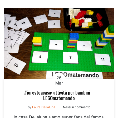
26
Mar
#iorestoacasa: attività per bambini –
LEGOmatemando
by
Laura Dellaluna
Nessun commento
In casa Dellaluna siamo super fans dei famosi