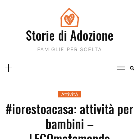
Skip
to
content
Storie di Adozione
FAMIGLIE PER SCELTA
Attività
#iorestoacasa: attività per
bambini –
LEGOmatemando