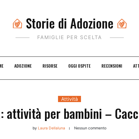
Storie di Adozione
FAMIGLIE PER SCELTA
ME
ADOZIONE
RISORSE
OGGI OSPITE
RECENSIONI
ATT
Attività
 attività per bambini – Cacc
by
Laura Dellaluna
Nessun commento