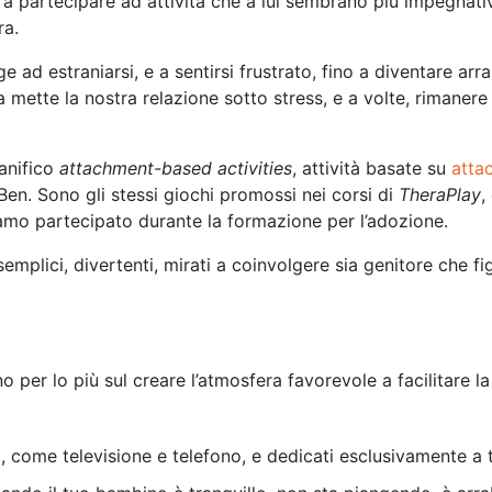
tio a partecipare ad attività che a lui sembrano più impegna
ra.
ge ad estraniarsi, e a sentirsi frustrato, fino a diventare a
ette la nostra relazione sotto stress, e a volte, rimanere 
ianifico
attachment-based activities
, attività basate su
atta
Ben. Sono gli stessi giochi promossi nei corsi di
TheraPlay
,
amo partecipato durante la formazione per l’adozione.
emplici, divertenti, mirati a coinvolgere sia genitore che figli
no per lo più sul creare l’atmosfera favorevole a facilitare l
ni, come televisione e telefono, e dedicati esclusivamente a t