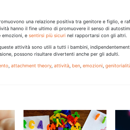
promuovono una relazione positiva tra genitore e figlio, e ra
ività hanno il fine ultimo di promuovere il senso di autostim
ie emozioni, e
sentirsi più
sicuri
nel rapportarsi con gli altri.
este attività sono utili a tutti i bambini, indipendentemente
sione, possono risultare divertenti anche per gli adulti.
ento
,
attachment theory
,
attività
,
ben
,
emozioni
,
genitoriali