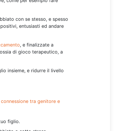
tive, come per esempio fare
rrabbiato con se stesso, e spesso
positivi, entusiasti ed andare
ccamento
, e finalizzate a
 ossia di gioco terapeutico, a
o insieme, e ridurre il livello
a
connessione tra genitore e
uo figlio.