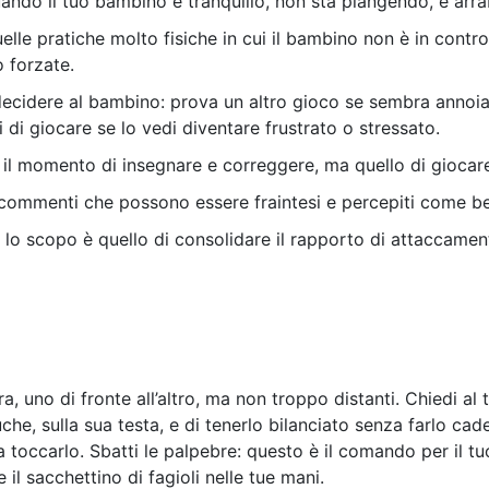
ando il tuo bambino è tranquillo, non sta piangendo, è arra
 quelle pratiche molto fisiche in cui il bambino non è in cont
 forzate.
a decidere al bambino: prova un altro gioco se sembra annoia
i di giocare se lo vedi diventare frustrato o stressato.
il momento di insegnare e correggere, ma quello di giocare 
commenti che possono essere fraintesi e percepiti come be
 lo scopo è quello di consolidare il rapporto di attaccament
ra, uno di fronte all’altro, ma non troppo distanti. Chiedi a
uche, sulla sua testa, e di tenerlo bilanciato senza farlo cad
 toccarlo. Sbatti le palpebre: questo è il comando per il tu
e il sacchettino di fagioli nelle tue mani.