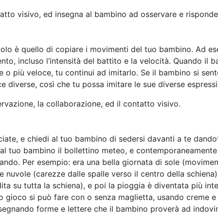
atto visivo, ed insegna al bambino ad osservare e rispond
ruolo è quello di copiare i movimenti del tuo bambino. Ad es
o, incluso l’intensità del battito e la velocità. Quando il b
 o più veloce, tu continui ad imitarlo. Se il bambino si sen
cce diverse, così che tu possa imitare le sue diverse espressio
rvazione, la collaborazione, ed il contatto visivo.
ciate, e chiedi al tuo bambino di sedersi davanti a te dandot
 al tuo bambino il bollettino meteo, e contemporaneamente
ando. Per esempio: era una bella giornata di sole (movimenti
e nuvole (carezze dalle spalle verso il centro della schiena
ta su tutta la schiena), e poi la pioggia è diventata più inte
o gioco si può fare con o senza maglietta, usando creme e
segnando forme e lettere che il bambino proverà ad indovi