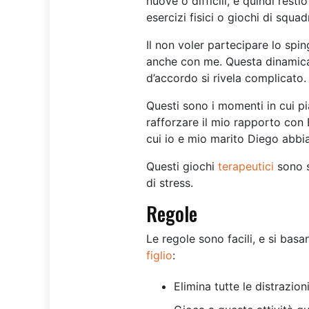
nuove o difficili, e quindi res
esercizi fisici o giochi di squad
Il non voler partecipare lo spin
anche con me. Questa dinamica m
d’accordo si rivela complicato.
Questi sono i momenti in cui p
rafforzare il mio rapporto con 
cui io e mio marito Diego abbi
Questi giochi
terapeutici
sono s
di stress.
Regole
Le regole sono facili, e si basa
figlio
:
Elimina tutte le distrazio