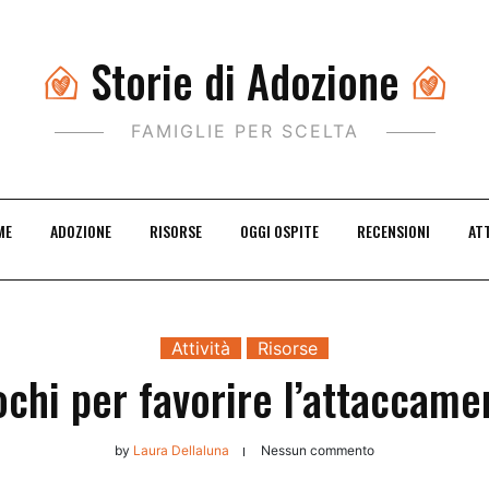
Storie di Adozione
FAMIGLIE PER SCELTA
ME
ADOZIONE
RISORSE
OGGI OSPITE
RECENSIONI
ATT
Attività
Risorse
ochi per favorire l’attaccame
by
Laura Dellaluna
Nessun commento