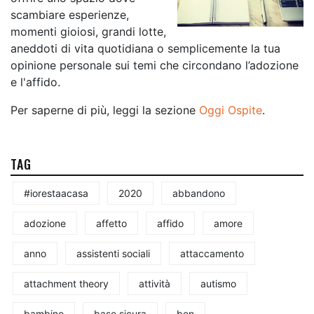
scambiare esperienze,
momenti gioiosi, grandi lotte,
aneddoti di vita quotidiana o semplicemente la tua
opinione personale sui temi che circondano l’adozione
e l'affido.
Per saperne di più, leggi la sezione
Oggi Ospite
.
TAG
#iorestaacasa
2020
abbandono
adozione
affetto
affido
amore
anno
assistenti sociali
attaccamento
attachment theory
attività
autismo
bambino
base sicura
ben