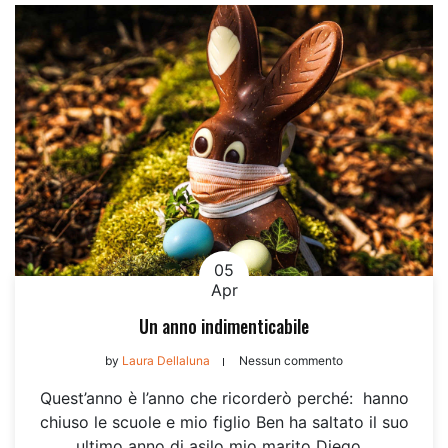
05
Apr
Un anno indimenticabile
by
Laura Dellaluna
Nessun commento
Quest’anno è l’anno che ricorderò perché: hanno
chiuso le scuole e mio figlio Ben ha saltato il suo
ultimo anno di asilo mio marito Diego...