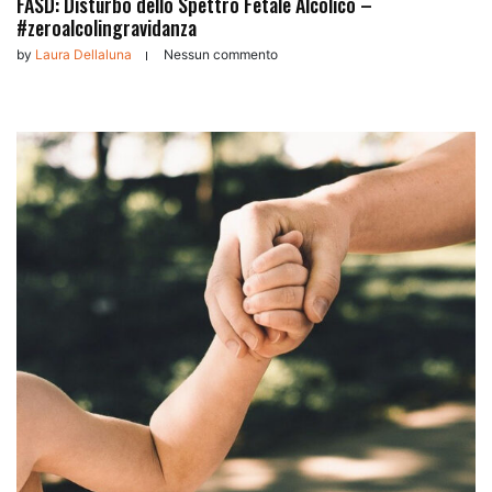
FASD: Disturbo dello Spettro Fetale Alcolico –
#zeroalcolingravidanza
by
Laura Dellaluna
Nessun commento