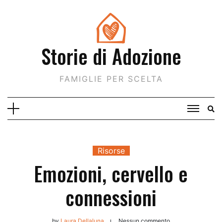
Skip
to
content
Storie di Adozione
FAMIGLIE PER SCELTA
Risorse
Emozioni, cervello e
connessioni
by
Laura Dellaluna
Nessun commento