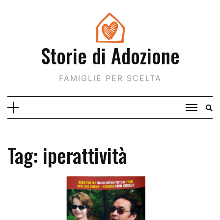
Skip
to
content
Storie di Adozione
FAMIGLIE PER SCELTA
Tag:
iperattività