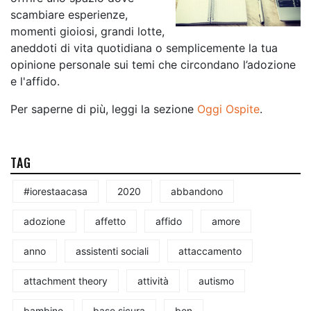
scambiare esperienze,
momenti gioiosi, grandi lotte,
aneddoti di vita quotidiana o semplicemente la tua
opinione personale sui temi che circondano l’adozione
e l'affido.
Per saperne di più, leggi la sezione
Oggi Ospite
.
TAG
#iorestaacasa
2020
abbandono
adozione
affetto
affido
amore
anno
assistenti sociali
attaccamento
attachment theory
attività
autismo
bambino
base sicura
ben