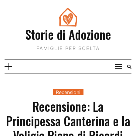
Skip
to
content
Storie di Adozione
FAMIGLIE PER SCELTA
Recensioni
Recensione: La
Principessa Canterina e la
Valigia Piena di Ricordi