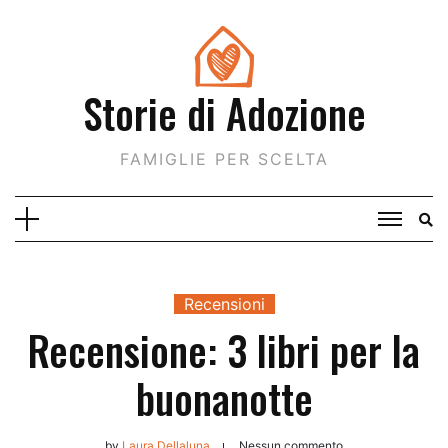
Skip
to
content
Storie di Adozione
FAMIGLIE PER SCELTA
Recensioni
Recensione: 3 libri per la
buonanotte
by
Laura Dellaluna
Nessun commento