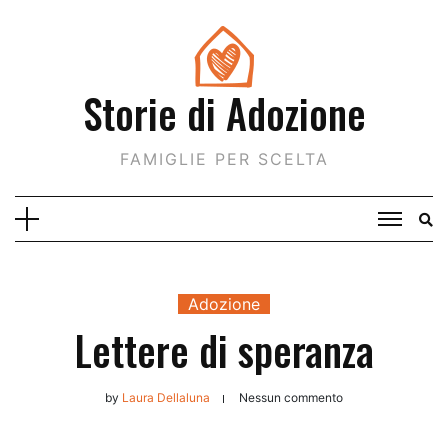
Skip
to
content
Storie di Adozione
FAMIGLIE PER SCELTA
Adozione
Lettere di speranza
by
Laura Dellaluna
Nessun commento