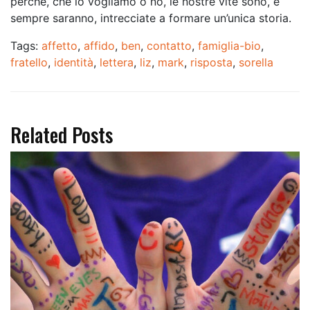
perché, che lo vogliamo o no, le nostre vite sono, e
sempre saranno, intrecciate a formare un’unica storia.
Tags:
affetto
,
affido
,
ben
,
contatto
,
famiglia-bio
,
fratello
,
identità
,
lettera
,
liz
,
mark
,
risposta
,
sorella
Related Posts